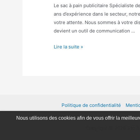
Le sac à pain publicitaire Spécialiste de
ans d’expérience dans le secteur, notre
votre attente. Nous sommes à votre dis
devient un outil de communication …
Votre
Lire la suite »
publicité
sur
la
table
des
foyers
Politique de confidentialité
Mentio
Nous utilisons des cookies afin de vous offrir la meilleu
Copyright © 2026 Sac à p