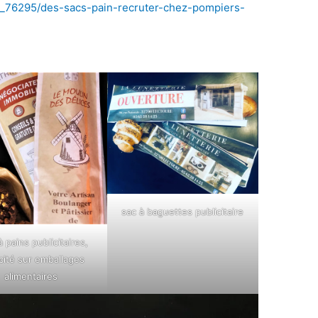
ine_76295/des-sacs-pain-recruter-chez-pompiers-
sac à baguettes publicitaire
 pains publicitaires,
cité sur emballages
alimentaires