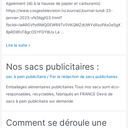
également (dû à la hausse de papier et carburants).
https://www.vosgestelevision.tv/Journal/Journal-lundi-23-
janvier-2023-vN3bjgIG3.html?
fbclid=IwAR0VfstRMQGEWR9Tv5VKQMZdUWYxRxoPAx0e5gX
8pRD8foT8gcOSYFDY8Us Le …
Les
Lire la suite »
emballages
publicitaires
Nos sacs publicitaires :
au
service
sac à pain publicitaire
/ Par
la rédaction de sacs publicitaires
des
Emballages alimentaires publicitaires Tous nos sacs sont éco-
Boulangeries
responsables, recyclables, fabriqués en FRANCE Devis de
sacs à pain publicitaire sur demande
Comment se déroule une