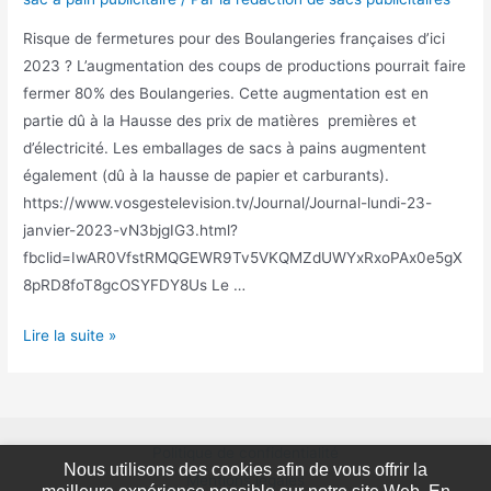
Risque de fermetures pour des Boulangeries françaises d’ici
2023 ? L’augmentation des coups de productions pourrait faire
fermer 80% des Boulangeries. Cette augmentation est en
partie dû à la Hausse des prix de matières premières et
d’électricité. Les emballages de sacs à pains augmentent
également (dû à la hausse de papier et carburants).
https://www.vosgestelevision.tv/Journal/Journal-lundi-23-
janvier-2023-vN3bjgIG3.html?
fbclid=IwAR0VfstRMQGEWR9Tv5VKQMZdUWYxRxoPAx0e5gX
8pRD8foT8gcOSYFDY8Us Le …
Les
Lire la suite »
emballages
publicitaires
au
service
Politique de confidentialité
Nous utilisons des cookies afin de vous offrir la
des
Mentions légales